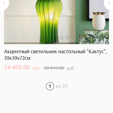
Акцентный светильник настольный "Кактус",
С
39х39х72см
24 400.00
9
35 910.00
руб.
руб.
1
из
20