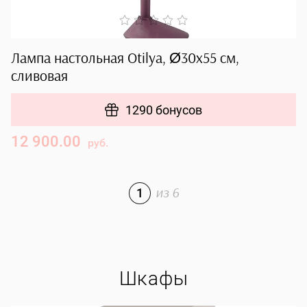
Лампа настольная Otilya, Ø30х55 см,
Л
сливовая
б
1290 бонусов
12 900.00
6
руб.
1
из
6
Шкафы