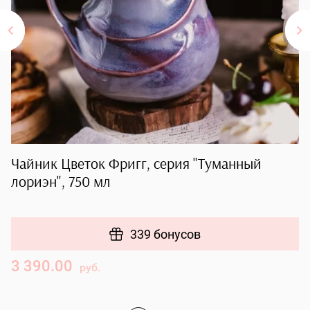
Чайник Цветок Фригг, серия "Туманный
Б
лориэн", 750 мл
"
339 бонусов
3 390.00
7
руб.