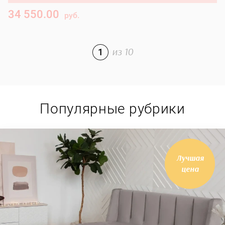
34 550.00
2
руб.
1
из
10
Популярные рубрики
Лучшая
цена