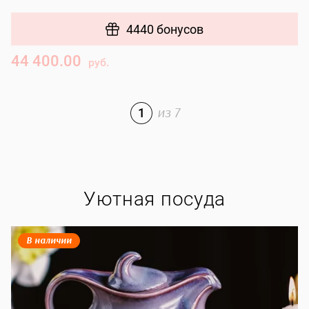
4440 бонусов
44 400.00
4
руб.
1
из
7
Уютная посуда
В наличии