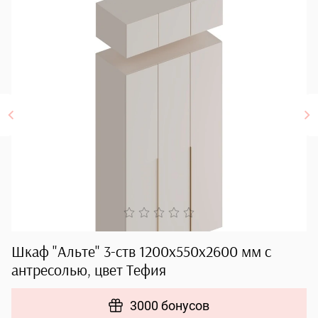
Шкаф "Альте" 3-ств 1200х550х2600 мм с
Ш
антресолью, цвет Тефия
1
3000 бонусов