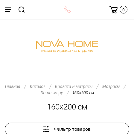
0
Главная
/
Каталог
/
Кровати и матрасы
/
Матрасы
/
По размеру
/
  160х200 см
160х200 см
Фильтр товаров