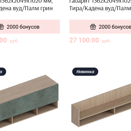
 1562х2049х1020 мм,
габарит 1362х2049х102
дена вуд/Палм грин
Тира/Кадена вуд/Палм
2000 бонусов
2000 бонусо
.00
27 100.00
руб.
руб.
а
Новинка