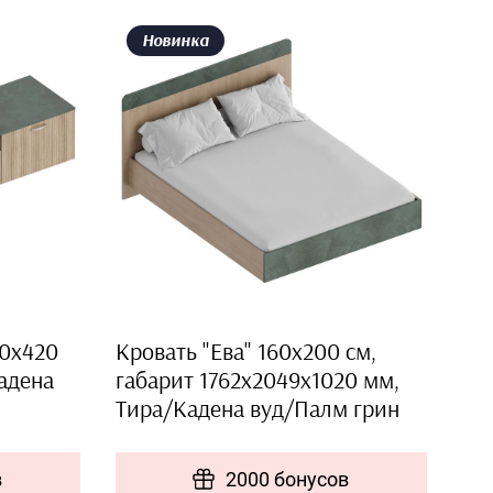
Новинка
30х420
Кровать "Ева" 160х200 см,
адена
габарит 1762х2049х1020 мм,
Тира/Кадена вуд/Палм грин
в
2000 бонусов