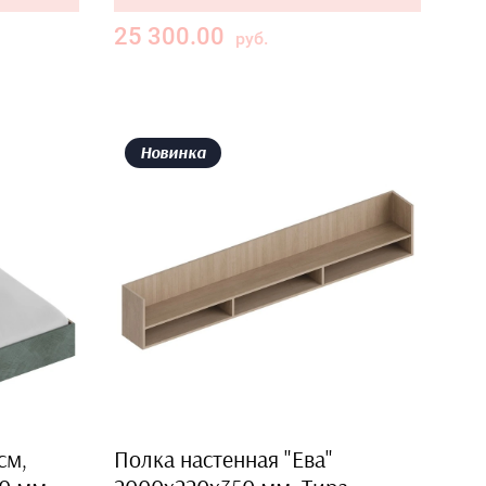
25 300.00
руб.
Новинка
см,
Полка настенная "Ева"