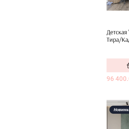
Детская 
Тира/Ка
96 400
Новинк