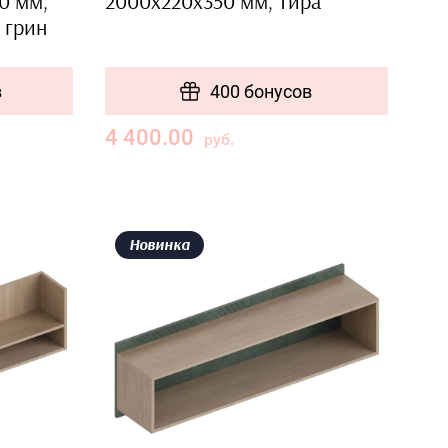
0 мм,
2000х220х350 мм, Тира
 грин
в
400 бонусов
4 400.00
руб.
Новинка