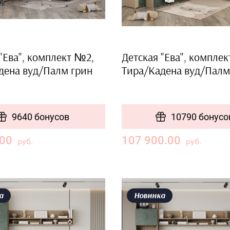
"Ева", комплект №2,
Детская "Ева", компле
дена вуд/Палм грин
Тира/Кадена вуд/Палм
9640 бонусов
10790 бонусо
.00
107 900.00
руб.
руб.
а
Новинка