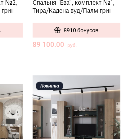
кт №2,
Спальня "Ева", комплект №1,
 грин
Тира/Кадена вуд/Палм грин
в
8910 бонусов
89 100.00
руб.
Новинка