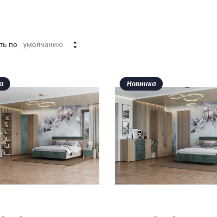
ть по
умолчанию
а
Новинка