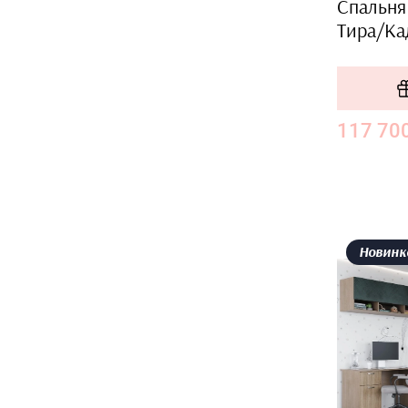
Спальня
Тира/Ка
117 70
Новинк