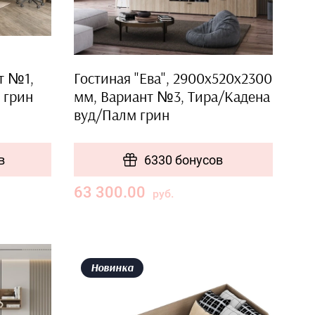
кт №1,
Гостиная "Ева", 2900х520х2300
 грин
мм, Вариант №3, Тира/Кадена
вуд/Палм грин
в
6330 бонусов
63 300.00
руб.
Новинка