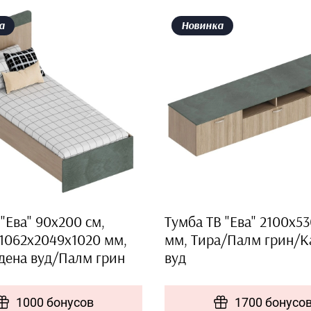
а
Новинка
"Ева" 90х200 см,
Тумба ТВ "Ева" 2100х5
 1062х2049х1020 мм,
мм, Тира/Палм грин/К
дена вуд/Палм грин
вуд
1000 бонусов
1700 бонусо