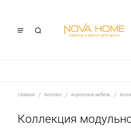
Главная
/
Каталог
/
Корпусная мебель
/
Колл
Коллекция модульной