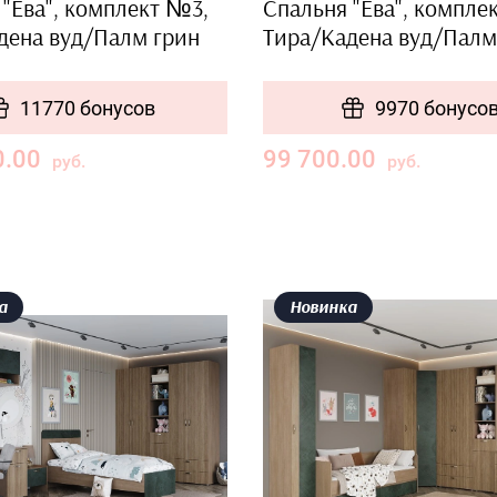
 "Ева", комплект №3,
Спальня "Ева", компле
дена вуд/Палм грин
Тира/Кадена вуд/Палм
11770 бонусов
9970 бонусо
0.00
99 700.00
руб.
руб.
а
Новинка