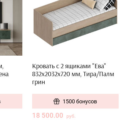
м,
Кровать с 2 ящиками "Ева"
ена
832х2032х720 мм, Тира/Палм
грин
в
1500 бонусов
18 500.00
руб.