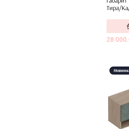
габарит
Тира/Ка
28 000
Новинк