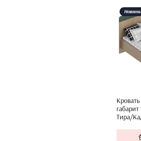
Новинк
Кровать 
габарит
Тира/Ка