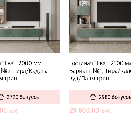
 "Ева", 2000 мм,
Гостиная "Ева", 2500 м
 №2, Тира/Кадена
Вариант №1, Тира/Кад
м грин
вуд/Палм грин
2720 бонусов
2980 бонусо
.00
29 800.00
руб.
руб.