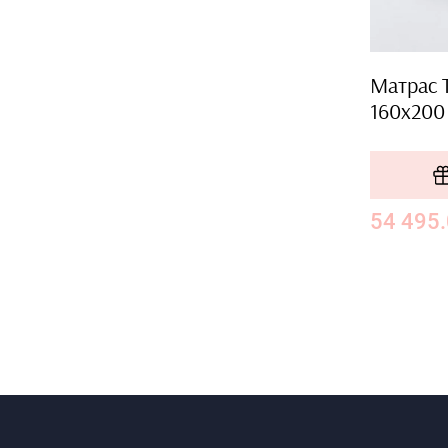
Матрас T
160x200
54 495