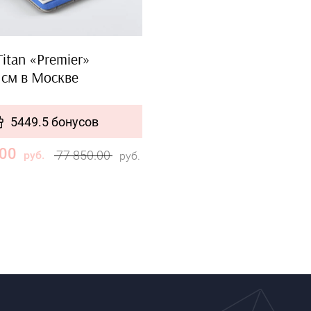
itan «Premier»
 см в Москве
5449.5 бонусов
.00
77 850.00
руб.
руб.