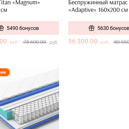
Titan «Magnum»
Беспружинный матрас 
 см
«Adaptive» 160x200 см
5490 бонусов
5630 бонусо
.00
56 300.00
78 600.00
80 55
руб.
руб.
руб.
чии