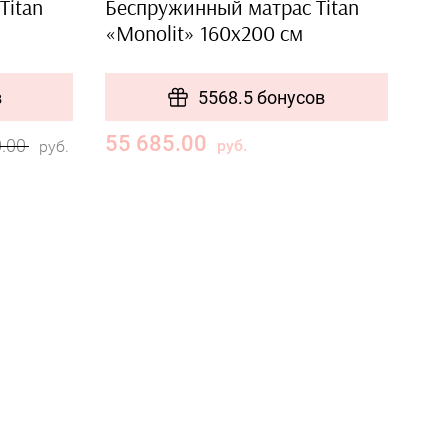
Titan
Беспружинный матрас Titan
«Monolit» 160x200 см
в
5568.5 бонусов
55 685.00
0.00
руб.
руб.