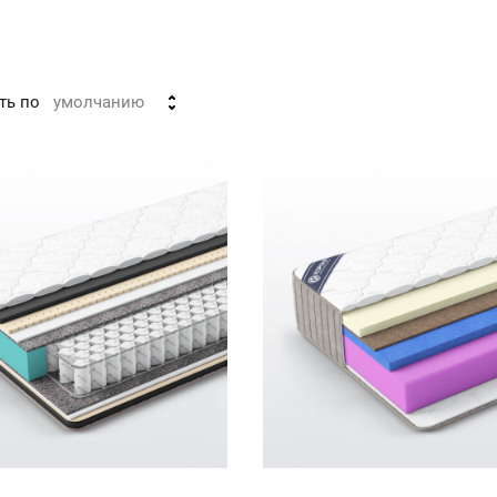
ть по
умолчанию