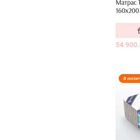
Матрас 
160x200
54 900
В нали