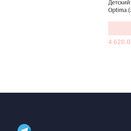
Детский 
Optima (
4 620.0