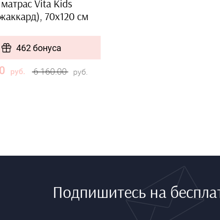
матрас Vita Kids
жаккард), 70х120 см
462 бонуса
0
6 160.00
руб.
руб.
Подпишитесь на беспла