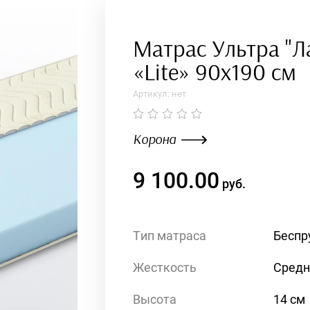
Матрас Ультра "Ла
«Lite» 90x190 см
Артикул:
нет
Корона
9 100.00
руб.
Тип матраса
Беспр
Жесткость
Средн
Высота
14 см