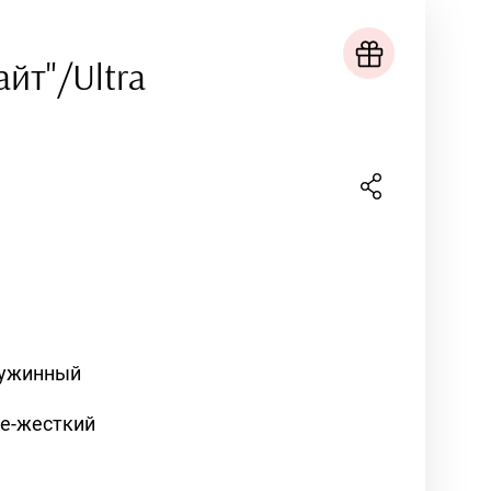
йт"/Ultra
ужинный
е-жесткий