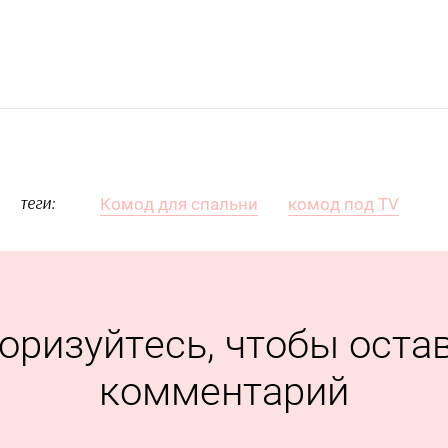
Комод для спальни
комод под TV
теги:
оризуйтесь, чтобы оста
комментарий