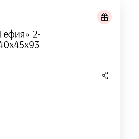
Тефия» 2-
140х45х93