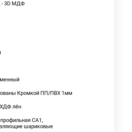
 - 3D МДФ
м
еменный
ованы Кромкой ПП/ПВХ 1мм
ХДФ лён
 профильная СА1,
вляющие шариковые