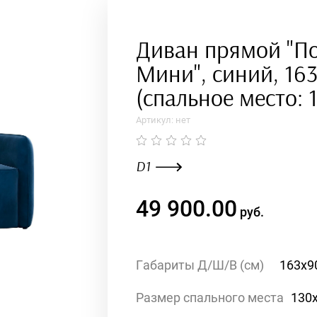
Диван прямой "П
Мини", синий, 16
(спальное место: 
Артикул:
нет
D1
49 900.00
руб.
Габариты Д/Ш/В (см)
163x9
Размер спального места
130