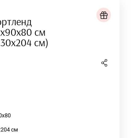
ортленд
3x90x80 см
130х204 см)
0x80
х204 см