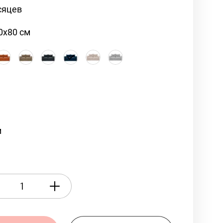
сяцев
0х80 см
м