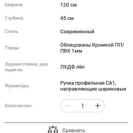
120 см
Ширина
45 см
Глубина
Современный
Стиль
Облицованы Кромкой ПП/
Торцы
ПВХ 1мм
Задние стенки, дно
ЛХДФ лён
ящиков
Ручка профильная СА1,
Фурнитура
направляющие шариковые
Количество:
Сравнить